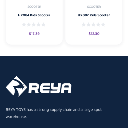
SCOOTER
SCOOTER
HX084 Kids Scooter
HX082 Kids Scooter
$
17.39
$
12.30
REYA TOYS has a strong supply chain and a large spot
warehouse.