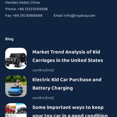
Handan, Hebei, China
Phone: +86 13333009598
Fax: +86 310 8988888 Email:
info@reyatoy.com
Blog
Market Trend Analysis of Kid
Carriages in the United States
2025年10月19日
Electric Kid Car Purchase and
Battery Charging
2025年10月18日
Some important ways to keep
your toy car in a good condition