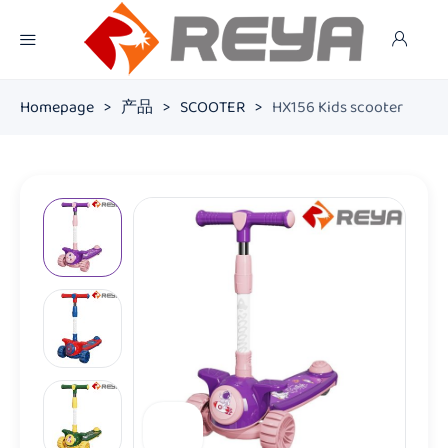
Homepage
>
产品
>
SCOOTER
>
HX156 Kids scooter